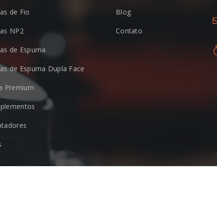
as de Fio
Blog
nas NP2
Contato
nas de Espuma
as de Espuma Dupla Face
ha Premium
plementos
ptadores
s