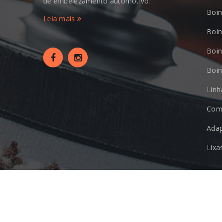
de embelezamento automotivo.
Boin
Leia mais
Boi
Boi
Boin
Lin
Com
Ada
Lixa
2020-2023 © New Polish - Linha de embelezamento automotivo.