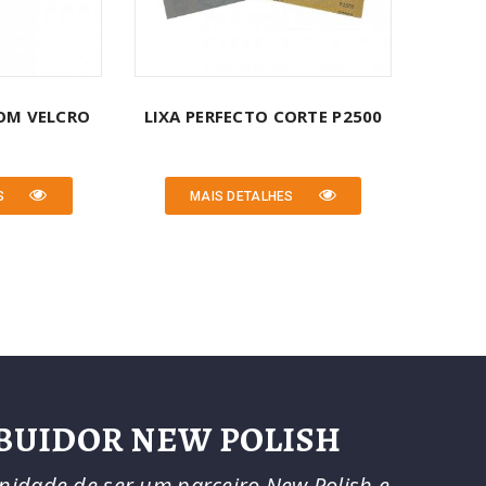
COM VELCRO
LIXA PERFECTO CORTE P2500
S
MAIS DETALHES
IBUIDOR NEW POLISH
nidade de ser um parceiro New Polish e