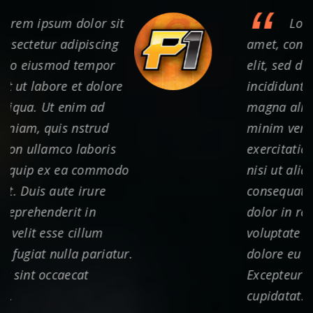
“
t
Lorem ipsum dolor sit
amet, consectetur adipiscing
elit, sed do eiusmod tempor
incididunt ut labore et dolore
magna aliqua. Ut enim ad
minim veniam, quis nstrud
exercitation ullamco laboris
o
nisi ut aliquip ex ea commodo
consequat. Duis aute irure
dolor in reprehenderit in
voluptate velit esse cillum
r.
dolore eu fugiat nulla pariatur.
Excepteur sint occaecat
cupidatat.