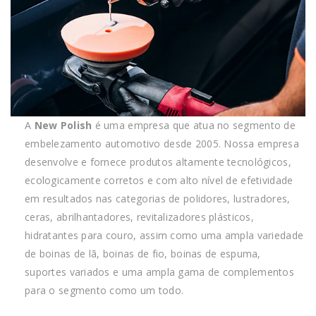
A
New Polish
é uma empresa que atua no segmento de
embelezamento automotivo desde 2005. Nossa empresa
desenvolve e fornece produtos altamente tecnológicos,
ecologicamente corretos e com alto nível de efetividade
em resultados nas categorias de polidores, lustradores,
ceras, abrilhantadores, revitalizadores plásticos,
hidratantes para couro, assim como uma ampla variedade
de boinas de lã, boinas de fio, boinas de espuma,
suportes variados e uma ampla gama de complementos
para o segmento como um todo.